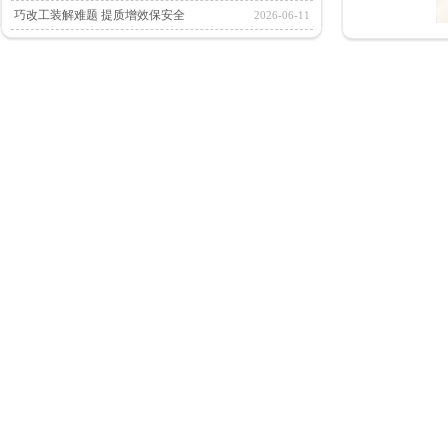
巧改工装解难题 提质增效保安全
2026-06-11
抓实安全培训 筑牢安全防线
2026-06-05
喜报｜武汉欣远荣获 ABB “......
2026-05-09
斑鸠入户添吉庆，福伴企业启新程
2026-04-30
以春日为笔，绘就欣远新景
2026-04-27